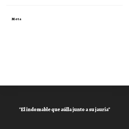
Sin categoría
Meta
Registro
Acceder
Feed de entradas
Feed de comentarios
WordPress.org
"El indomable que aúlla junto a su jauría"