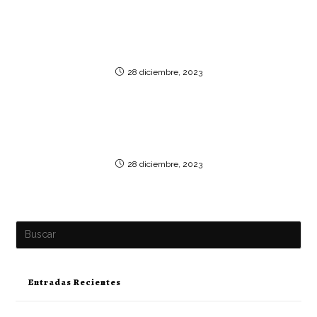
«Der ultimative Leitfaden für 5-Walzen-Slotspiele:
Gewinnchancen und Strategien»
28 diciembre, 2023
Die besten Casinos in Cuenca: Top-Erlebnisse und
große Gewinne
28 diciembre, 2023
Entradas Recientes
«Entdecken Sie das spannende Glücksspiel im Casino Las Bayas»