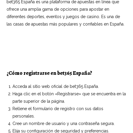
bet365 España es una plataforma de apuestas en línea que
ofrece una amplia gama de opciones para apostar en
diferentes deportes, eventos y juegos de casino. Es una de
las casas de apuestas más populares y confiables en España.
«Misionarische Quick-Tipps: Maximiere deine Gewinne mit
Quiniela Misionera»
«Quiniela Auszahlungsraten: Erfahren Sie, wie viel Sie
gewinnen können!»
¿Cómo registrarse en bet365 España?
Acceda al sitio web oficial de bet365 España.
Haga clic en el botón «Registrarse» que se encuentra en la
parte superior de la página.
Rellene el formulario de registro con sus datos
personales.
Cree un nombre de usuario y una contraseña segura.
Elija su configuración de seguridad y preferencias.