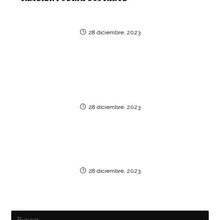
«777 Online Casino: Maximale Gewinne & Spannung»
28 diciembre, 2023
«Der ultimative Casino-Experte: Tipps und Strategien
für den großen Gewinn!»
28 diciembre, 2023
«Professionelles Wetten im Casino: Expertentipps für
Erfolg»
28 diciembre, 2023