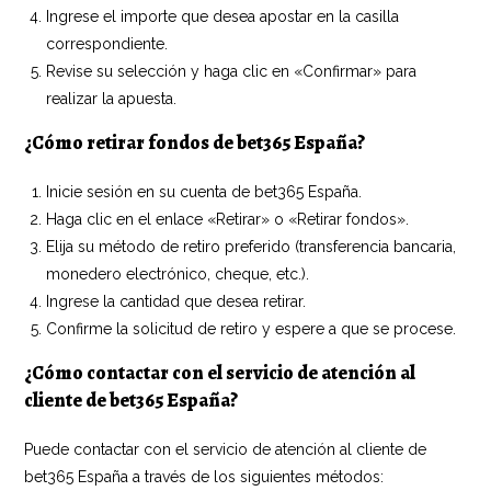
Ingrese el importe que desea apostar en la casilla
correspondiente.
Revise su selección y haga clic en «Confirmar» para
realizar la apuesta.
¿Cómo retirar fondos de bet365 España?
Inicie sesión en su cuenta de bet365 España.
Haga clic en el enlace «Retirar» o «Retirar fondos».
Elija su método de retiro preferido (transferencia bancaria,
monedero electrónico, cheque, etc.).
Ingrese la cantidad que desea retirar.
Confirme la solicitud de retiro y espere a que se procese.
¿Cómo contactar con el servicio de atención al
cliente de bet365 España?
Puede contactar con el servicio de atención al cliente de
bet365 España a través de los siguientes métodos: