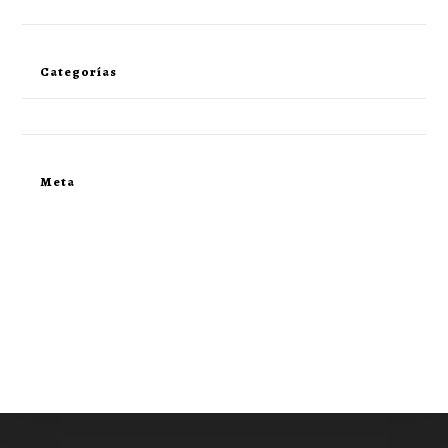
noviembre 2013
Categorías
Sin categoría
Meta
Registro
Acceder
Feed de entradas
Feed de comentarios
WordPress.org