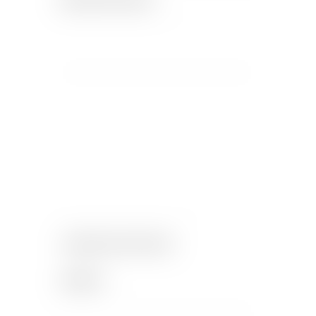
«Entdecken Sie das spannende Glücksspiel im
Casino Las Bayas»
«MLB Wetten 07: Erfolge und Gewinne im Casino»
«Filmischen Glücksspiel erleben: Top-Casino-
Filme im Überblick»
«Das Casino77: Ein ultimatives Spielerlebnis für
Gewinner»
«Online-Wetten: So spielst du effektiv bei Te
Apuesto»
Comentarios Recientes
Archivos
diciembre 2023