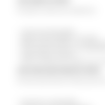
Para registrarse en bet635, siga los siguientes pasos:
«Casino Miramar Shows: Unterhaltungserlebnis der Extrak
Visite el sitio web oficial de bet635.
Haga clic en el botón ‘Registrarse’ o ‘Crear cuenta’.
Rellene el formulario de registro con su información 
Cree un nombre de usuario único y una contraseña se
Acepte los términos y condiciones.
Haga clic en ‘Registrarse’ para completar el proceso de
¿Cómo realizar apuestas deportivas en bet635?
Para realizar apuestas deportivas en bet635, siga estos pa
«Eurovision 2024 Wettanbieter: Tipps & Quoten für Wette
Inicie sesión en su cuenta de bet635.