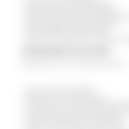
Seleccione la sección de apuestas deportivas.
Elija el evento deportivo en el que desea apostar.
Seleccione el tipo de apuesta que desea realizar (por ej
Ingrese la cantidad de dinero que desea apostar.
Revise los detalles de su apuesta y confirme.
¡Espere a que se resuelva el evento y disfrute de sus ga
¿Cómo jugar juegos de casino en bet635?
Para jugar juegos de casino en bet635, siga estos pasos:
«Eurovision 2024 Wettanbieter: Tipps & Quoten für Wette
Inicie sesión en su cuenta de bet635.
Seleccione la sección de juegos de casino.
Elija el juego de casino que desea jugar (por ejemplo, t
Lea las reglas y las instrucciones del juego antes de c
Seleccione la cantidad de dinero que desea apostar.
Haga clic en el botón ‘Jugar’ para comenzar el juego.