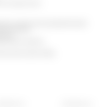
ón de los juegos de casino.
sto fijo y no apostar más de lo que puede permitirse perder.
gos antes de jugarlos.
mpulsivas.
para maximizar sus ganancias.
antes de comenzar a apostar en bet635.
hwetten im Casino:
«Bwin Fußballwetten: Ihr
gische Einsätze für
ultimativer Leitfaden für
"El indomable que aúlla junto a su jauría"
Taktikfans»
erfolgreiche Sportwetten»
28 diciembre, 2023
28 diciembre, 2023