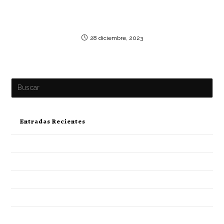
«88 Fortunes Slots: Höchstspannung und riesige
Gewinne»
28 diciembre, 2023
Entradas Recientes
«Entdecken Sie das spannende Glücksspiel im Casino Las Bayas»
«MLB Wetten 07: Erfolge und Gewinne im Casino»
«Filmischen Glücksspiel erleben: Top-Casino-Filme im Überblick»
«Das Casino77: Ein ultimatives Spielerlebnis für Gewinner»
«Online-Wetten: So spielst du effektiv bei Te Apuesto»