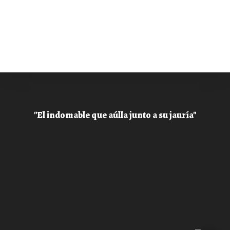
Feed de comentarios
WordPress.org
"El indomable que aúlla junto a su jauría"