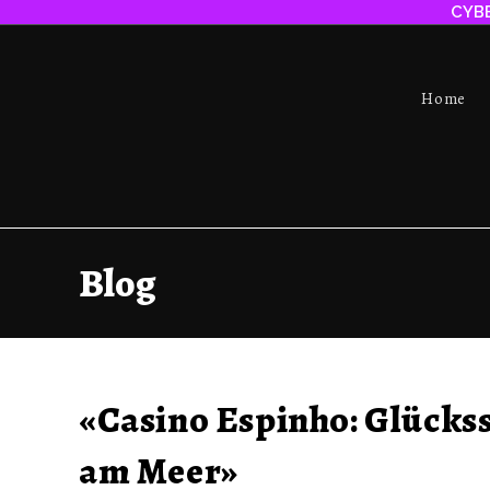
CYBE
Home
Blog
«Casino Espinho: Glückss
am Meer»