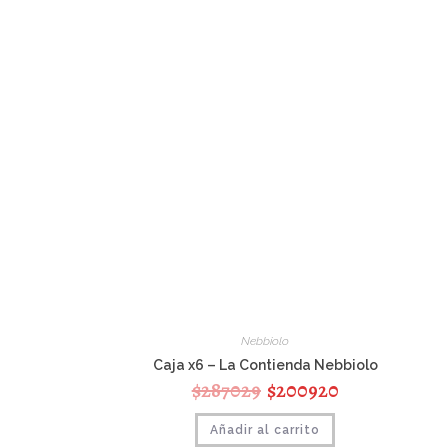
Nebbiolo
Caja x6 – La Contienda Nebbiolo
$
287029
$
200920
Añadir al carrito