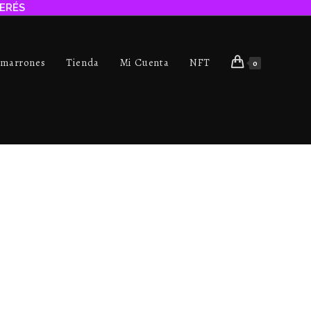
TERÉS
imarrones
Tienda
Mi Cuenta
NFT
0