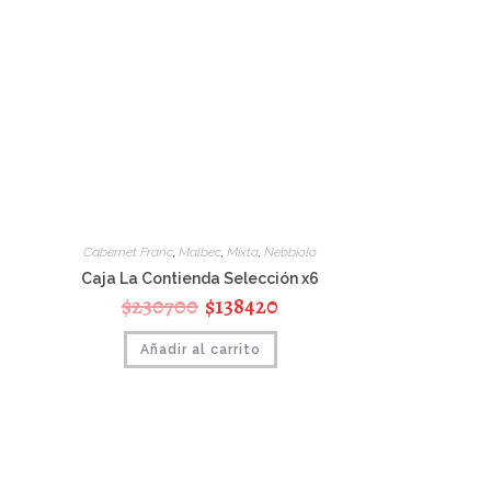
Cabernet Franc
,
Malbec
,
Mixta
,
Nebbiolo
Caja La Contienda Selección x6
$
230700
$
138420
Añadir al carrito