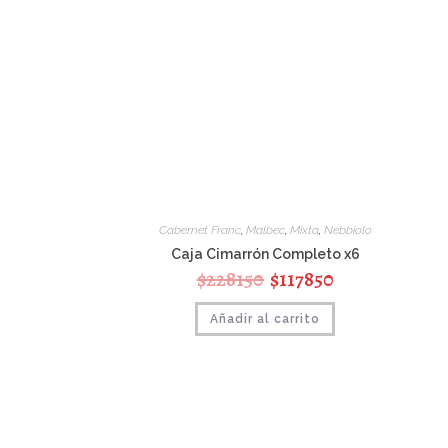
Cabernet Franc
,
Malbec
,
Mixta
,
Nebbiolo
Caja Cimarrón Completo x6
$
228150
$
117850
Añadir al carrito