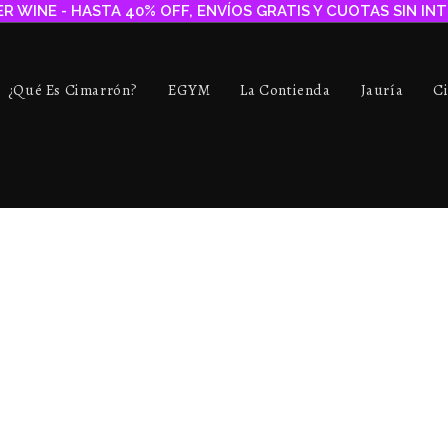
R WINE - HASTA 40% OFF, ENVÍOS GRATIS Y CUOTAS SIN IN
¿Qué Es Cimarrón?
EGYM
La Contienda
Jauría
C