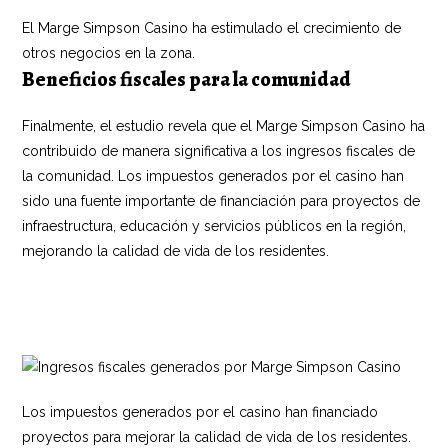
El Marge Simpson Casino ha estimulado el crecimiento de
otros negocios en la zona.
Beneficios fiscales para la comunidad
Finalmente, el estudio revela que el Marge Simpson Casino ha
contribuido de manera significativa a los ingresos fiscales de
la comunidad. Los impuestos generados por el casino han
sido una fuente importante de financiación para proyectos de
infraestructura, educación y servicios públicos en la región,
mejorando la calidad de vida de los residentes.
«Glücks- und Lottospiele in meiner Nähe: Entdecken Sie die
besten Optionen»
Los impuestos generados por el casino han financiado
proyectos para mejorar la calidad de vida de los residentes.