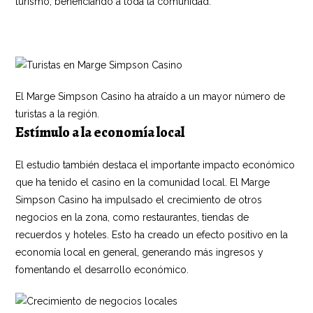
turismo, beneficiando a toda la comunidad.
«Online Wetten: Die besten Tipps & Strategien für Gewinne»
El Marge Simpson Casino ha atraído a un mayor número de
turistas a la región.
Estímulo a la economía local
El estudio también destaca el importante impacto económico
que ha tenido el casino en la comunidad local. El Marge
Simpson Casino ha impulsado el crecimiento de otros
negocios en la zona, como restaurantes, tiendas de
recuerdos y hoteles. Esto ha creado un efecto positivo en la
economía local en general, generando más ingresos y
fomentando el desarrollo económico.