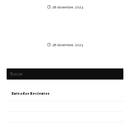
28 diciembre, 2023
Die besten Glücksspiel-Filme: Spannung und
Nervenkitzel im Casino
28 diciembre, 2023
Entradas Recientes
«Entdecken Sie das spannende Glücksspiel im Casino Las Bayas»
«MLB Wetten 07: Erfolge und Gewinne im Casino»
«Filmischen Glücksspiel erleben: Top-Casino-Filme im Überblick»