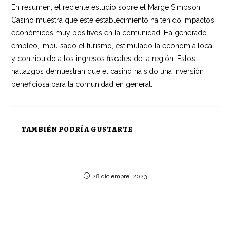
En resumen, el reciente estudio sobre el Marge Simpson
Casino muestra que este establecimiento ha tenido impactos
económicos muy positivos en la comunidad. Ha generado
empleo, impulsado el turismo, estimulado la economía local
y contribuido a los ingresos fiscales de la región. Estos
hallazgos demuestran que el casino ha sido una inversión
beneficiosa para la comunidad en general.
TAMBIÉN PODRÍA GUSTARTE
«Schachwetten im Casino: Strategische Einsätze für
Taktikfans»
28 diciembre, 2023
«Casino-Spaß pur mit ‘Calie’ – Ihr ultimatives
Glücksspiel-Erlebnis!»