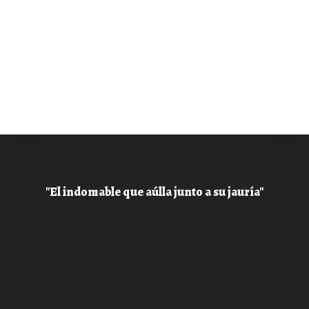
Registro
Acceder
Feed de entradas
Feed de comentarios
WordPress.org
"El indomable que aúlla junto a su jauría"