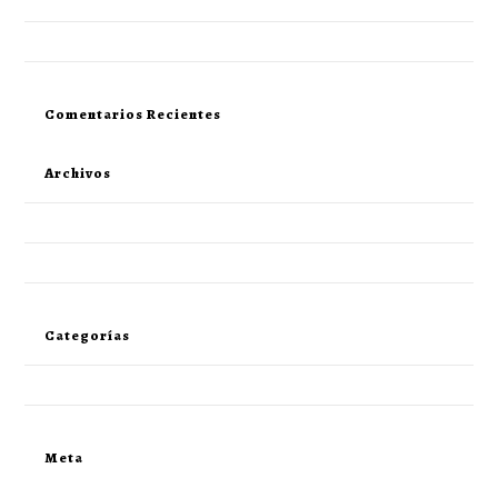
«Das Casino77: Ein ultimatives Spielerlebnis für Gewinner»
«Online-Wetten: So spielst du effektiv bei Te Apuesto»
Comentarios Recientes
Archivos
diciembre 2023
noviembre 2013
Categorías
Sin categoría
Meta