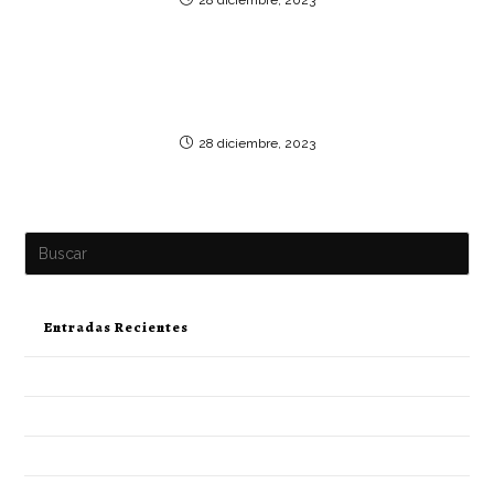
28 diciembre, 2023
«bet3: Das ultimative Online-Casino-Erlebnis –
Gewinnen Sie groß!»
28 diciembre, 2023
Entradas Recientes
«Entdecken Sie das spannende Glücksspiel im Casino Las Bayas»
«MLB Wetten 07: Erfolge und Gewinne im Casino»
«Filmischen Glücksspiel erleben: Top-Casino-Filme im Überblick»