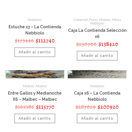
Nebbiolo
Cabernet Franc
,
Malbec
,
Mixta
,
Nebbiolo
Estuche x3 – La Contienda
Caja La Contienda Selección
Nebbiolo
x6
$
173446
$
112740
$
230700
$
138420
Añadir al carrito
Añadir al carrito
Malbec-Malbec
Nebbiolo
Entre Gallos y Medianoche
Caja x6 – La Contienda
X6 – Malbec – Malbec
Nebbiolo
$
165386
$
115770
$
287029
$
200920
Añadir al carrito
Añadir al carrito