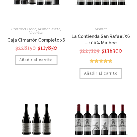
Cabernet Franc
,
Malbec
,
Mixta
,
Malbec
Nebbiolo
La Contienda San Rafael X6
Caja Cimarrón Completo x6
– 100% Malbec
$
228150
$
117850
$
227129
$
136300
Añadir al carrito
Valorado con
Añadir al carrito
5.00
de 5