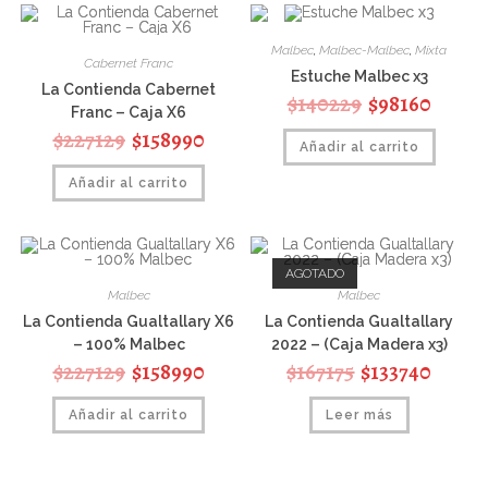
Malbec
,
Malbec-Malbec
,
Mixta
Cabernet Franc
Estuche Malbec x3
La Contienda Cabernet
$
140229
$
98160
Franc – Caja X6
$
227129
$
158990
Añadir al carrito
Añadir al carrito
AGOTADO
Malbec
Malbec
La Contienda Gualtallary X6
La Contienda Gualtallary
– 100% Malbec
2022 – (Caja Madera x3)
$
227129
$
158990
$
167175
$
133740
Añadir al carrito
Leer más