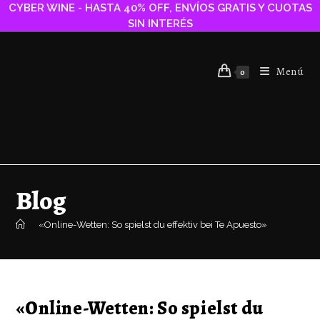
CYBER WINE - HASTA 40% OFF, ENVÍOS GRATIS Y CUOTAS
SIN INTERÉS
Menú
0
Blog
>
«Online-Wetten: So spielst du effektiv bei Te Apuesto»
«Online-Wetten: So spielst du