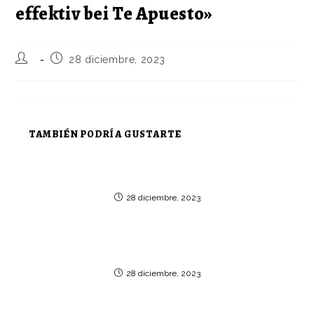
effektiv bei Te Apuesto»
28 diciembre, 2023
TAMBIÉN PODRÍA GUSTARTE
«Spannendes Online Casino Live Blackjack: Die beste
Wahl für Nervenkitzel!»
28 diciembre, 2023
«Live Lotterien: Ein aufregendes Casinoerlebnis»
28 diciembre, 2023