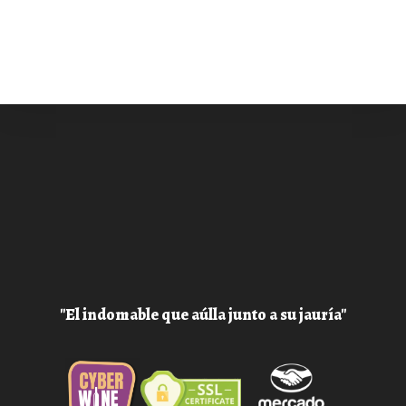
WordPress.org
"El indomable que aúlla junto a su jauría"