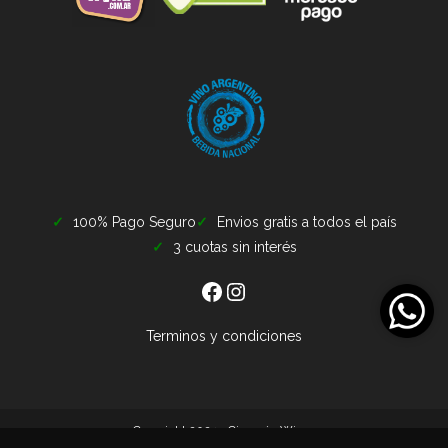
100% Pago Seguro
Envios gratis a todos el país
3 cuotas sin interés
Terminos y condiciones
Copyright 2024 - Cimarrón Wines