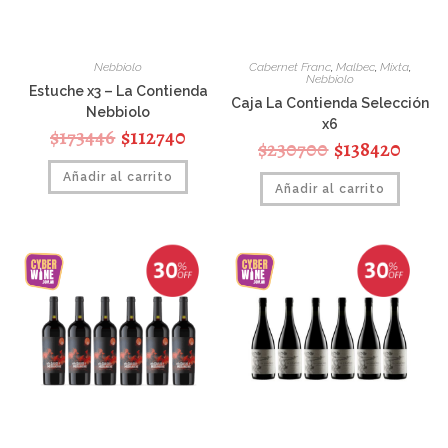
Nebbiolo
Cabernet Franc
,
Malbec
,
Mixta
,
Nebbiolo
Estuche x3 – La Contienda
Caja La Contienda Selección
Nebbiolo
x6
$
173446
$
112740
$
230700
$
138420
Añadir al carrito
Añadir al carrito