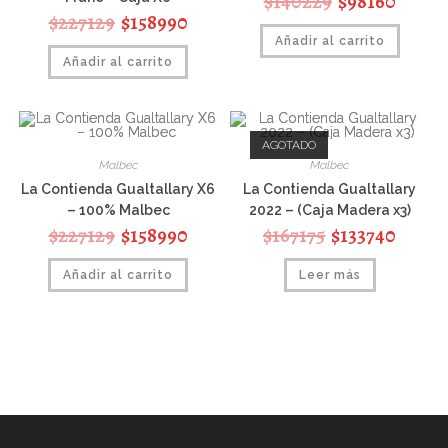
$
140229
$
98160
$
227129
$
158990
Añadir al carrito
Añadir al carrito
AGOTADO
Malbec
Malbec
La Contienda Gualtallary X6
La Contienda Gualtallary
– 100% Malbec
2022 – (Caja Madera x3)
$
227129
$
158990
$
167175
$
133740
Añadir al carrito
Leer más