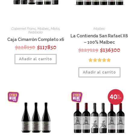
Cabernet Franc
,
Malbec
,
Mixta
,
Malbec
Nebbiolo
La Contienda San Rafael X6
Caja Cimarrón Completo x6
– 100% Malbec
$
228150
$
117850
$
227129
$
136300
Añadir al carrito
Valorado con
Añadir al carrito
5.00
de 5