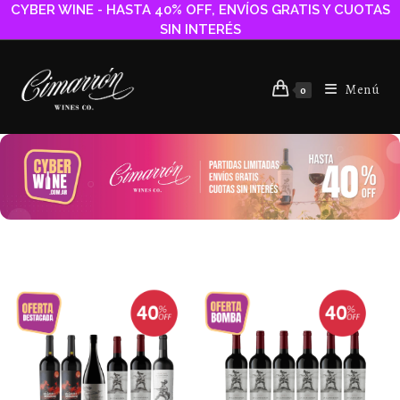
CYBER WINE - HASTA 40% OFF, ENVÍOS GRATIS Y CUOTAS
SIN INTERÉS
Menú
0