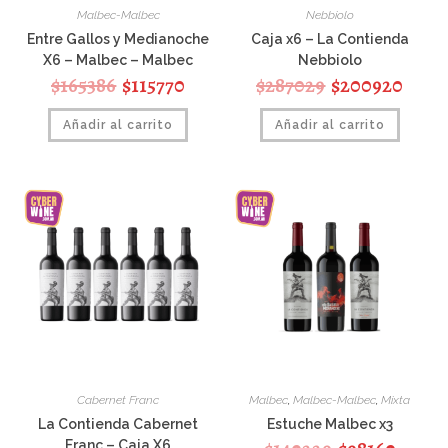
Malbec-Malbec
Nebbiolo
Entre Gallos y Medianoche
Caja x6 – La Contienda
X6 – Malbec – Malbec
Nebbiolo
$
165386
$
115770
$
287029
$
200920
Añadir al carrito
Añadir al carrito
Cabernet Franc
Malbec
,
Malbec-Malbec
,
Mixta
La Contienda Cabernet
Estuche Malbec x3
Franc – Caja X6