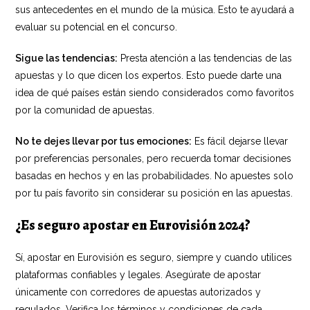
sus antecedentes en el mundo de la música. Esto te ayudará a
evaluar su potencial en el concurso.
Sigue las tendencias:
Presta atención a las tendencias de las
apuestas y lo que dicen los expertos. Esto puede darte una
idea de qué países están siendo considerados como favoritos
por la comunidad de apuestas.
No te dejes llevar por tus emociones:
Es fácil dejarse llevar
por preferencias personales, pero recuerda tomar decisiones
basadas en hechos y en las probabilidades. No apuestes solo
por tu país favorito sin considerar su posición en las apuestas.
¿Es seguro apostar en Eurovisión 2024?
Sí, apostar en Eurovisión es seguro, siempre y cuando utilices
plataformas confiables y legales. Asegúrate de apostar
únicamente con corredores de apuestas autorizados y
regulados. Verifica los términos y condiciones de cada