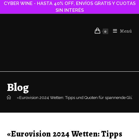
CYBER WINE - HASTA 40% OFF, ENVÍOS GRATIS Y CUOTAS
SIN INTERÉS
Menú
0
Blog
>
«Eurovision 2024 Wetten: Tipps und Quoten für spannende Glücks
«Eurovision 2024 Wetten: Tipps