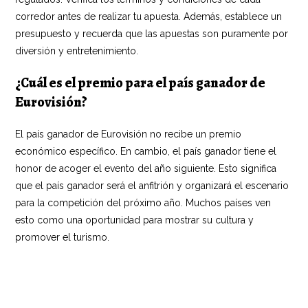
corredor antes de realizar tu apuesta. Además, establece un
presupuesto y recuerda que las apuestas son puramente por
diversión y entretenimiento.
¿Cuál es el premio para el país ganador de
Eurovisión?
El país ganador de Eurovisión no recibe un premio
económico específico. En cambio, el país ganador tiene el
honor de acoger el evento del año siguiente. Esto significa
que el país ganador será el anfitrión y organizará el escenario
para la competición del próximo año. Muchos países ven
esto como una oportunidad para mostrar su cultura y
promover el turismo.
«Gewinnzahlen Lotterie am Donnerstag: Nationale
Lottozahlen gestern!»
«Tucson Casinos: Spannende Spielorte, großes Glück und