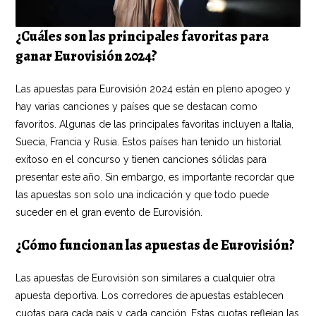
¿Cuáles son las principales favoritas para
ganar Eurovisión 2024?
Las apuestas para Eurovisión 2024 están en pleno apogeo y
hay varias canciones y países que se destacan como
favoritos. Algunas de las principales favoritas incluyen a Italia,
Suecia, Francia y Rusia. Estos países han tenido un historial
exitoso en el concurso y tienen canciones sólidas para
presentar este año. Sin embargo, es importante recordar que
las apuestas son solo una indicación y que todo puede
suceder en el gran evento de Eurovisión.
¿Cómo funcionan las apuestas de Eurovisión?
Las apuestas de Eurovisión son similares a cualquier otra
apuesta deportiva. Los corredores de apuestas establecen
cuotas para cada país y cada canción. Estas cuotas reflejan las