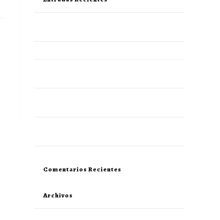
«Entdecken Sie das spannende Glücksspiel im
Casino Las Bayas»
«MLB Wetten 07: Erfolge und Gewinne im Casino»
«Filmischen Glücksspiel erleben: Top-Casino-
Filme im Überblick»
«Das Casino77: Ein ultimatives Spielerlebnis für
Gewinner»
«Online-Wetten: So spielst du effektiv bei Te
Apuesto»
Comentarios Recientes
Archivos
diciembre 2023