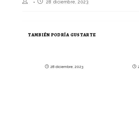
28 diciembre, 2023
TAMBIÉN PODRÍA GUSTARTE
«Ultimativer Casino-Guide: Inkabet
Das Geheim
Arequipa & Top-Gewinnchancen»
Die K
28 diciembre, 2023