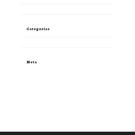
noviembre 2013
Categorías
Sin categoría
Meta
Registro
Acceder
Feed de entradas
Feed de comentarios
WordPress.org