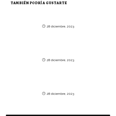
TAMBIÉN PODRÍA GUSTARTE
«Top Thunderkick Slots: Beste Spiele für Casino
Enthusiasten!»
28 diciembre, 2023
«Flussige Gewinne und Spannung: Entdecken Sie das
Online-Flusskasino!»
28 diciembre, 2023
Casino-Köstlichkeiten: Sündhaft leckere Turrón-
Variationen
28 diciembre, 2023