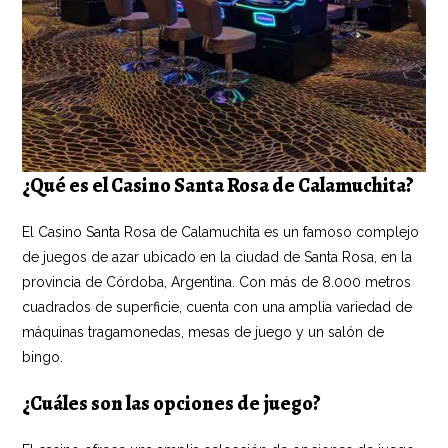
¿Qué es el Casino Santa Rosa de Calamuchita?
El Casino Santa Rosa de Calamuchita es un famoso complejo
de juegos de azar ubicado en la ciudad de Santa Rosa, en la
provincia de Córdoba, Argentina. Con más de 8.000 metros
cuadrados de superficie, cuenta con una amplia variedad de
máquinas tragamonedas, mesas de juego y un salón de
bingo.
¿Cuáles son las opciones de juego?