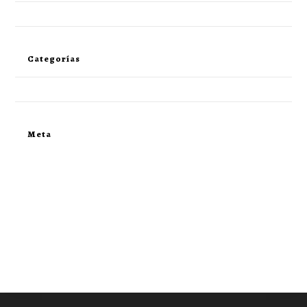
noviembre 2013
Categorías
Sin categoría
Meta
Registro
Acceder
Feed de entradas
Feed de comentarios
WordPress.org