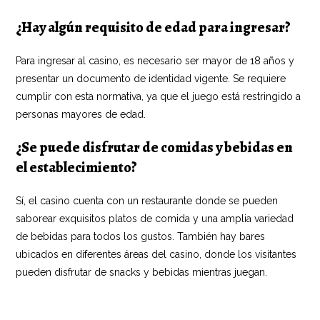
¿Hay algún requisito de edad para ingresar?
Para ingresar al casino, es necesario ser mayor de 18 años y
presentar un documento de identidad vigente. Se requiere
cumplir con esta normativa, ya que el juego está restringido a
personas mayores de edad.
¿Se puede disfrutar de comidas y bebidas en
el establecimiento?
Sí, el casino cuenta con un restaurante donde se pueden
saborear exquisitos platos de comida y una amplia variedad
de bebidas para todos los gustos. También hay bares
ubicados en diferentes áreas del casino, donde los visitantes
pueden disfrutar de snacks y bebidas mientras juegan.
«Besston: Alles, was Sie über dieses faszinierende Casino-