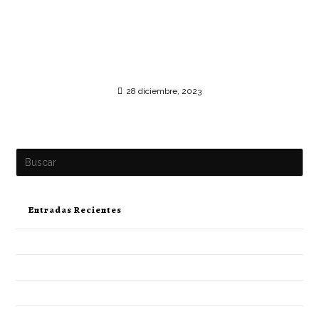
«Top Casino Bewertungen: Die besten Online Casinos
im Überblick»
28 diciembre, 2023
Entradas Recientes
«Entdecken Sie das spannende Glücksspiel im Casino Las Bayas»
«MLB Wetten 07: Erfolge und Gewinne im Casino»
«Filmischen Glücksspiel erleben: Top-Casino-Filme im Überblick»
«Das Casino77: Ein ultimatives Spielerlebnis für Gewinner»