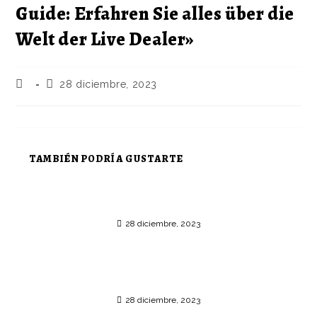
Guide: Erfahren Sie alles über die
Welt der Live Dealer»
28 diciembre, 2023
TAMBIÉN PODRÍA GUSTARTE
«Spannende Spielautomaten bei slotsbet365 – große
Gewinne warten!»
28 diciembre, 2023
«Parkplatzspielautomaten: Die besten Tipps und Tricks»
28 diciembre, 2023