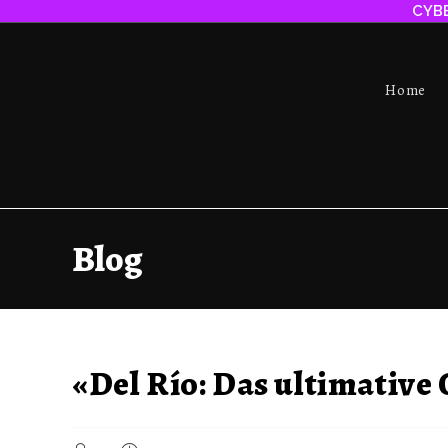
CYBE
Home
Blog
«Del Río: Das ultimative