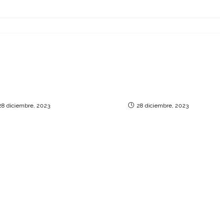
e Anmeldung: Schnell &
«Anleitung zum Casino-Spiel:
Einfach!
Effektive Tipps und Tricks»
28 diciembre, 2023
28 diciembre, 2023