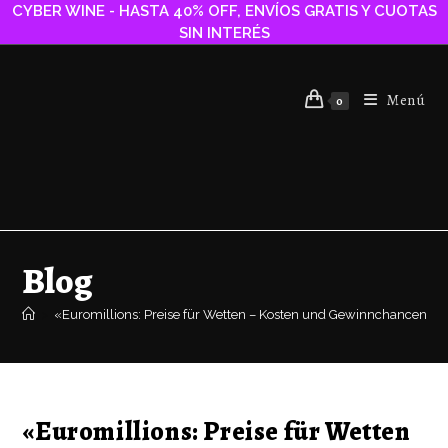
CYBER WINE - HASTA 40% OFF, ENVÍOS GRATIS Y CUOTAS
SIN INTERÉS
Menú
0
Blog
>
«Euromillions: Preise für Wetten – Kosten und Gewinnchancen»
«Euromillions: Preise für Wetten