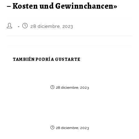
– Kosten und Gewinnchancen»
28 diciembre, 2023
TAMBIÉN PODRÍA GUSTARTE
«Betsson Peru App: Ihr ultimativer Leitfaden für
Casino-Action unterwegs!»
28 diciembre, 2023
«LottozahlenTipps: Die besten Strategien für
Lotteriegewinne»
28 diciembre, 2023