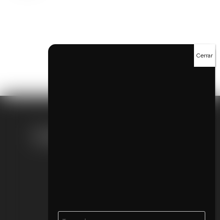
Registro
Acceder
Feed de entradas
Feed de comentarios
WordPress.org
"El indomable que aúlla junto a su jauría"