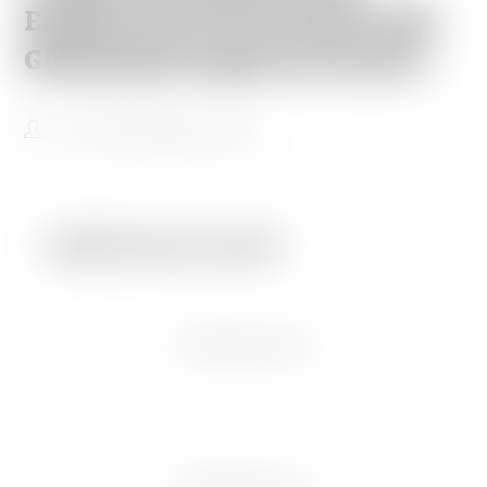
Entdecken Sie das faszinierende
Glücksspielereignis im Casino!»
28 diciembre, 2023
TAMBIÉN PODRÍA GUSTARTE
«Pucon Discoteque: Glücksspielunterhaltung und
unvergessliche Nächte in Chile»
28 diciembre, 2023
«Casinohex: Ihr ultimativer Leitfaden für Online
Casinos»