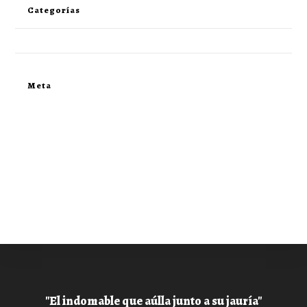
Categorías
Sin categoría
Meta
Registro
Acceder
Feed de entradas
Feed de comentarios
WordPress.org
"El indomable que aúlla junto a su jauría"