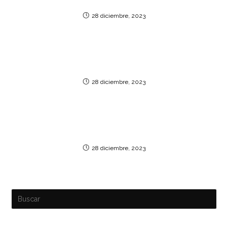
unvergleichlichen Spielerlebnis»
28 diciembre, 2023
«Wonderland Casino: Ein zauberhaftes Spielerlebnis
jenseits der Realität»
28 diciembre, 2023
«Erleben Sie Spannung und Spaß im Casino SLP – Ihr
ultimatives Glücksspielziel!»
28 diciembre, 2023