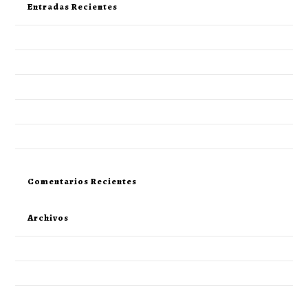
Entradas Recientes
«Entdecken Sie das spannende Glücksspiel im Casino Las Bayas»
«MLB Wetten 07: Erfolge und Gewinne im Casino»
«Filmischen Glücksspiel erleben: Top-Casino-Filme im Überblick»
«Das Casino77: Ein ultimatives Spielerlebnis für Gewinner»
«Online-Wetten: So spielst du effektiv bei Te Apuesto»
Comentarios Recientes
Archivos
diciembre 2023
noviembre 2013