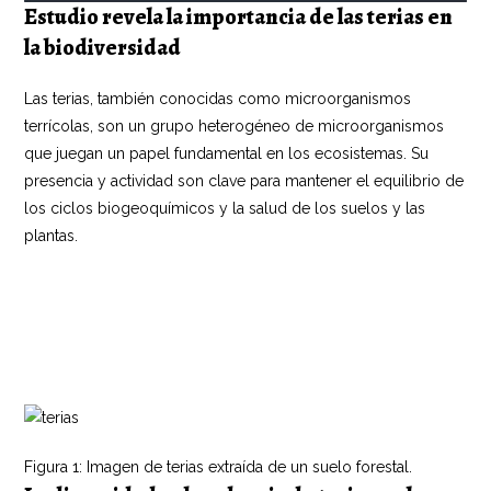
Estudio revela la importancia de las terias en
la biodiversidad
Las terias, también conocidas como microorganismos
terrícolas, son un grupo heterogéneo de microorganismos
que juegan un papel fundamental en los ecosistemas. Su
presencia y actividad son clave para mantener el equilibrio de
los ciclos biogeoquímicos y la salud de los suelos y las
plantas.
«Mustang Money Casino: Ein wildes Spielerlebnis mit
großartigen Gewinnen!»
«Spannendes National-Lotterie-Live-Streaming: Gewinnen Sie
mit!»
Figura 1: Imagen de terias extraída de un suelo forestal.