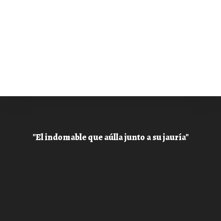
Registro
Acceder
Feed de entradas
Feed de comentarios
WordPress.org
"El indomable que aúlla junto a su jauría"