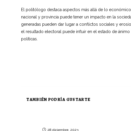
El politólogo destaca aspectos más allá de lo económico y
nacional y provincia puede tener un impacto en la sociedad
generadas pueden dar lugar a conflictos sociales y erosio
el resultado electoral puede influir en el estado de ánimo
políticas.
«Glücks- und Lottospiele in meiner Nähe: Entdecken Sie 
«Revolutionäres Casino-Restaurant: Das ultimative Spieler
«Willkommensbonus: Die besten Casino-Websites für Ha
Interwetten España: Das ultimative Casino-Erlebnis in Span
TAMBIÉN PODRÍA GUSTARTE
Arten von Glücksspielen: Eine
«Top-Sl
umfassende Übersicht
Max
Ge
28 diciembre, 2023