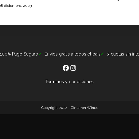
28 diciembre, 2023
100% Pago Seguro
Envios gratis a todos el país
3 cuotas sin int
Terminos y condiciones
Copyright 2024 - Cimarrón Wines