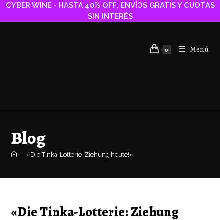
CYBER WINE - HASTA 40% OFF, ENVÍOS GRATIS Y CUOTAS
SIN INTERÉS
Menú
0
Blog
>
«Die Tinka-Lotterie: Ziehung heute!»
«Die Tinka-Lotterie: Ziehung