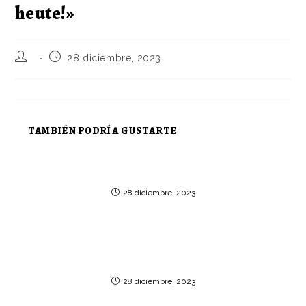
heute!»
28 diciembre, 2023
TAMBIÉN PODRÍA GUSTARTE
«Bet Slot 365: Erfahre alles über das ultimative
Kasinoerlebnis!»
28 diciembre, 2023
«Fußball-Sportwetten-Prognosen: Erhalten Sie die
besten Tipps für Wetten im Casino!»
28 diciembre, 2023