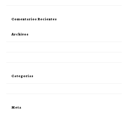
«Online-Wetten: So spielst du effektiv bei Te Apuesto»
Comentarios Recientes
Archivos
diciembre 2023
noviembre 2013
Categorías
Sin categoría
Meta
Registro
Acceder