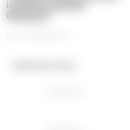
in Peru für spannendes
Glücksspiel»
28 diciembre, 2023
TAMBIÉN PODRÍA GUSTARTE
«Der ultimative Leitfaden für Thema508 Slot –
Gewinnen Sie große Preise im Casino»
28 diciembre, 2023
«Meta88 Slot: Die ultimative Anleitung zu Gewinnen
und Genießen»