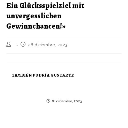
Ein Glücksspielziel mit
unvergesslichen
Gewinnchancen!»
28 diciembre, 2023
TAMBIÉN PODRÍA GUSTARTE
«Wazamba Casino: Spielen Sie die besten Online-
Glücksspiele und gewinnen Sie!»
28 diciembre, 2023
«Loteria Navidad: Tipps und Tricks für den großen