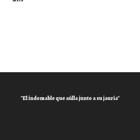
Registro
Acceder
Feed de entradas
Feed de comentarios
WordPress.org
"El indomable que aúlla junto a su jauría"