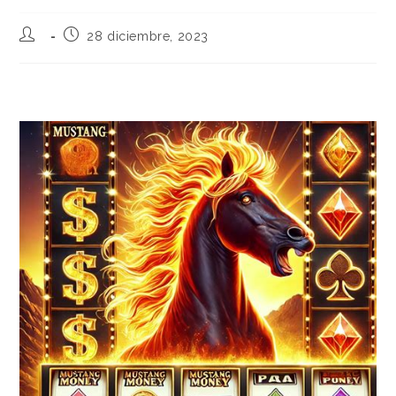
28 diciembre, 2023