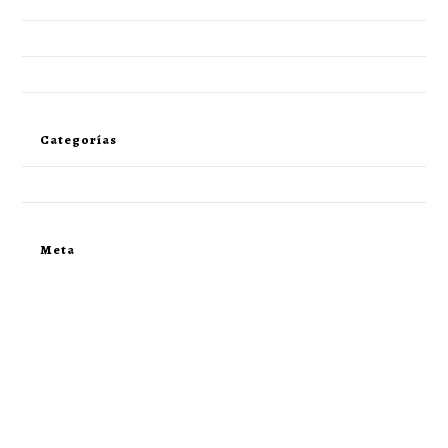
diciembre 2023
noviembre 2013
Categorías
Sin categoría
Meta
Registro
Acceder
Feed de entradas
Feed de comentarios
WordPress.org