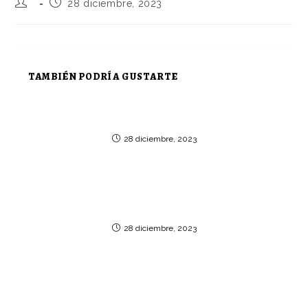
28 diciembre, 2023
TAMBIÉN PODRÍA GUSTARTE
«Live-Online-Lotterie: Gewinnen Sie großartige Preise
von Zuhause aus!»
28 diciembre, 2023
Die Primitiva beobachten: Tipps für erfolgreiches
Spielen
28 diciembre, 2023
«Faszination River-Boca Wetten: Tipps, Quoten und
Strategien»