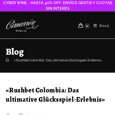
CYBER WINE - HASTA 40% OFF, ENVÍOS GRATIS Y CUOTAS
SIN INTERÉS
Menú
0
Blog
>
«Rushbet Colombia: Das ultimative Glücksspiel-Erlebnis»
«Rushbet Colombia: Das
ultimative Glücksspiel-Erlebnis»