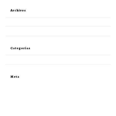
Archivos
diciembre 2023
noviembre 2013
Categorías
Sin categoría
Meta
Registro
Acceder
Feed de entradas
Feed de comentarios
WordPress.org