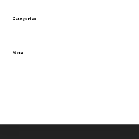
Categorías
Sin categoría
Meta
Registro
Acceder
Feed de entradas
Feed de comentarios
WordPress.org