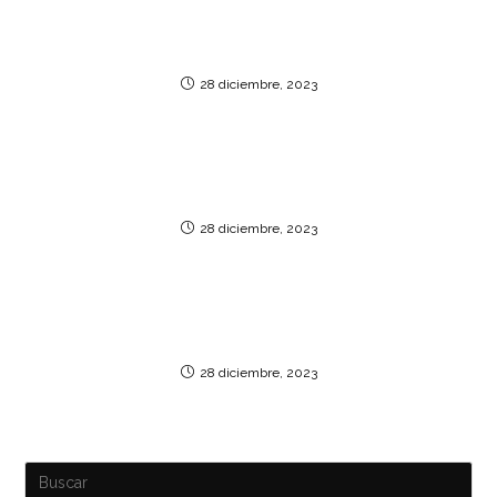
«Bet MX: Ihr umfassender Leitfaden für Online-
Casinospaß»
28 diciembre, 2023
«Klassische Spielautomaten: Zeitlose Unterhaltung im
Casino»
28 diciembre, 2023
«Provinz-Lottoziehung: Gewinnchancen und
spannende Nachtkombinationen»
28 diciembre, 2023