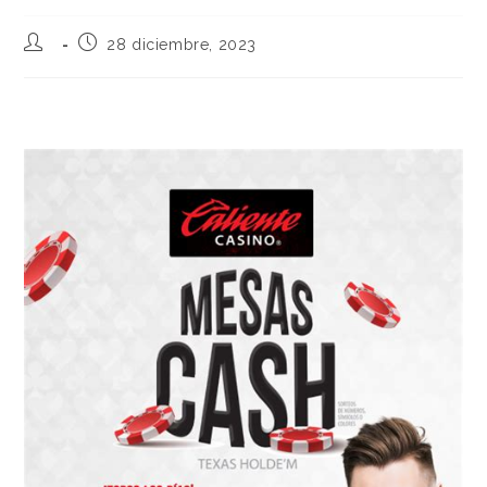
28 diciembre, 2023