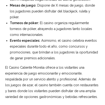
Mesas de juego:
Dispone de X mesas de juego, donde
los jugadores pueden disfrutar del blackjack, ruleta y
póker.
Torneos de póker:
El casino organiza regularmente
torneos de póker, atrayendo a jugadores tanto locales
como internacionales.
Evento especiales:
Asimismo, el casino celebra eventos
especiales durante todo el año, como concursos y
promociones, que brindan a los jugadores la oportunidad
de ganar premios adicionales.
El Casino Caliente Morelia ofrece a los visitantes una
experiencia de juego emocionante y emocionante,
respaldada por un servicio atento y profesional. Además de
los juegos de azar, el casino también cuenta con restaurantes
y bares donde los visitantes pueden disfrutar de una amplia
variedad de opciones gastronómicas y bebidas refrescantes.