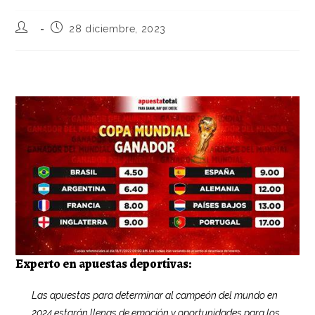
28 diciembre, 2023
Experto en apuestas deportivas:
Las apuestas para determinar al campeón del mundo en
2024 estarán llenas de emoción y oportunidades para los