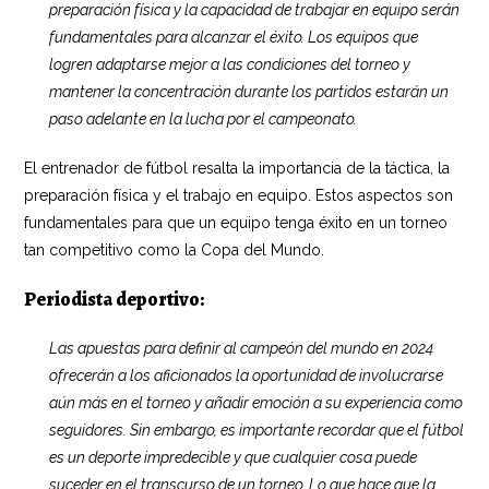
preparación física y la capacidad de trabajar en equipo serán
fundamentales para alcanzar el éxito. Los equipos que
logren adaptarse mejor a las condiciones del torneo y
mantener la concentración durante los partidos estarán un
paso adelante en la lucha por el campeonato.
El entrenador de fútbol resalta la importancia de la táctica, la
preparación física y el trabajo en equipo. Estos aspectos son
fundamentales para que un equipo tenga éxito en un torneo
tan competitivo como la Copa del Mundo.
Periodista deportivo:
Las apuestas para definir al campeón del mundo en 2024
ofrecerán a los aficionados la oportunidad de involucrarse
aún más en el torneo y añadir emoción a su experiencia como
seguidores. Sin embargo, es importante recordar que el fútbol
es un deporte impredecible y que cualquier cosa puede
suceder en el transcurso de un torneo. Lo que hace que la