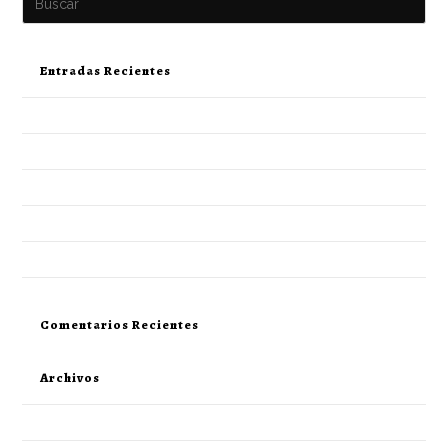
Entradas Recientes
«Entdecken Sie das spannende Glücksspiel im Casino Las Bayas»
«MLB Wetten 07: Erfolge und Gewinne im Casino»
«Filmischen Glücksspiel erleben: Top-Casino-Filme im Überblick»
«Das Casino77: Ein ultimatives Spielerlebnis für Gewinner»
«Online-Wetten: So spielst du effektiv bei Te Apuesto»
Comentarios Recientes
Archivos
diciembre 2023