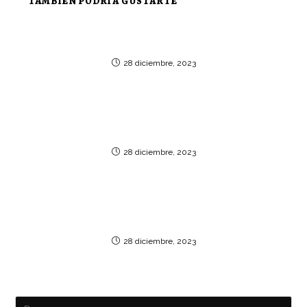
TAMBIÉN PODRÍA GUSTARTE
«Staatliche Lotterie und Glücksspiele: Einfache
Gewinnchancen und Aufregung»
28 diciembre, 2023
«Spannende Einblicke: Die Faszination von 20 100 10 im
Casino»
28 diciembre, 2023
«Professionelles Wetten im Casino: Expertentipps für
Erfolg»
28 diciembre, 2023