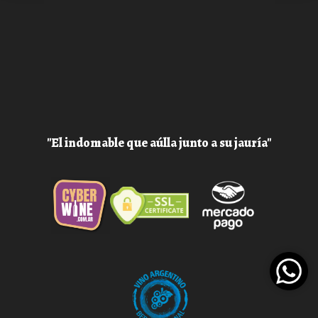
"El indomable que aúlla junto a su jauría"