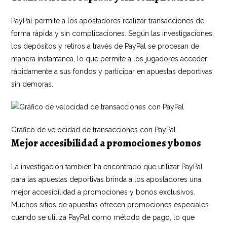
PayPal permite a los apostadores realizar transacciones de
forma rápida y sin complicaciones. Según las investigaciones,
los depósitos y retiros a través de PayPal se procesan de
manera instantánea, lo que permite a los jugadores acceder
rápidamente a sus fondos y participar en apuestas deportivas
sin demoras.
Gráfico de velocidad de transacciones con PayPal
Mejor accesibilidad a promociones y bonos
La investigación también ha encontrado que utilizar PayPal
para las apuestas deportivas brinda a los apostadores una
mejor accesibilidad a promociones y bonos exclusivos.
Muchos sitios de apuestas ofrecen promociones especiales
cuando se utiliza PayPal como método de pago, lo que