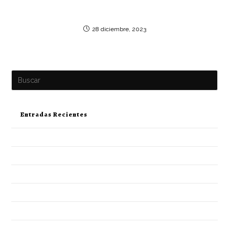
«Betsson Casino: Spannende Spiele und große
Gewinnchancen»
28 diciembre, 2023
Entradas Recientes
«Entdecken Sie das spannende Glücksspiel im Casino Las Bayas»
«MLB Wetten 07: Erfolge und Gewinne im Casino»
«Filmischen Glücksspiel erleben: Top-Casino-Filme im Überblick»
«Das Casino77: Ein ultimatives Spielerlebnis für Gewinner»
«Online-Wetten: So spielst du effektiv bei Te Apuesto»