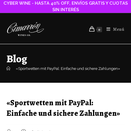
CYBER WINE - HASTA 40% OFF, ENVÍOS GRATIS Y CUOTAS
SIN INTERÉS
Menú
0
Blog
>
«Sportwetten mit PayPal: Einfache und sichere Zahlungen»
«Sportwetten mit PayPal:
Einfache und sichere Zahlungen»