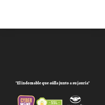
WordPress.org
"El indomable que aúlla junto a su jauría"