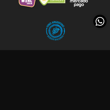
100% Pago Seguro
Envios gratis a todos el país
3 cuotas sin interés
Terminos y condiciones
Copyright 2024 - Cimarrón Wines