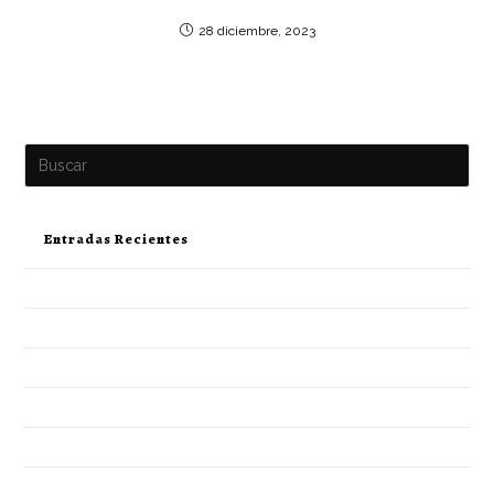
«Online Casino bei ‘ESC’: Spiele und Gewinne im Fokus»
28 diciembre, 2023
Entradas Recientes
«Entdecken Sie das spannende Glücksspiel im Casino Las Bayas»
«MLB Wetten 07: Erfolge und Gewinne im Casino»
«Filmischen Glücksspiel erleben: Top-Casino-Filme im Überblick»
«Das Casino77: Ein ultimatives Spielerlebnis für Gewinner»
«Online-Wetten: So spielst du effektiv bei Te Apuesto»