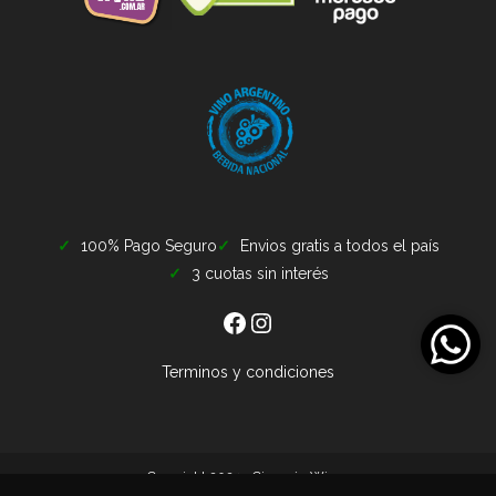
100% Pago Seguro
Envios gratis a todos el país
3 cuotas sin interés
Terminos y condiciones
Copyright 2024 - Cimarrón Wines