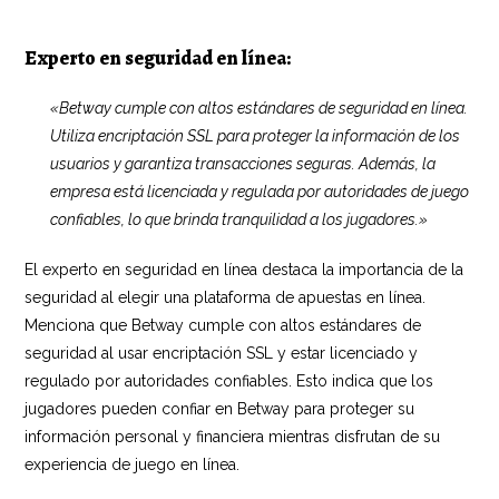
Casinospiel»
Experto en seguridad en línea:
«Betway cumple con altos estándares de seguridad en línea.
Utiliza encriptación SSL para proteger la información de los
usuarios y garantiza transacciones seguras. Además, la
empresa está licenciada y regulada por autoridades de juego
confiables, lo que brinda tranquilidad a los jugadores.»
El experto en seguridad en línea destaca la importancia de la
seguridad al elegir una plataforma de apuestas en línea.
Menciona que Betway cumple con altos estándares de
seguridad al usar encriptación SSL y estar licenciado y
regulado por autoridades confiables. Esto indica que los
jugadores pueden confiar en Betway para proteger su
información personal y financiera mientras disfrutan de su
experiencia de juego en línea.