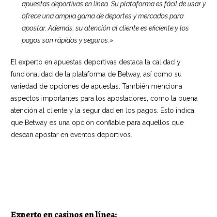
apuestas deportivas en línea. Su plataforma es fácil de usar y
ofrece una amplia gama de deportes y mercados para
apostar. Además, su atención al cliente es eficiente y los
pagos son rápidos y seguros.»
El experto en apuestas deportivas destaca la calidad y
funcionalidad de la plataforma de Betway, así como su
variedad de opciones de apuestas. También menciona
aspectos importantes para los apostadores, como la buena
atención al cliente y la seguridad en los pagos. Esto indica
que Betway es una opción confiable para aquellos que
desean apostar en eventos deportivos.
«Univ. vs. Santa Fe Wetten: Spannende Casino-Wetten auf dem
Spiel»
«Spannung und Gewinne: Entdecken Sie ‘Bet Sport’ im
Casino»
Experto en casinos en línea: