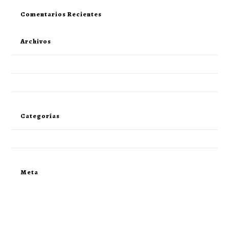
Comentarios Recientes
Archivos
diciembre 2023
noviembre 2013
Categorías
Sin categoría
Meta
Registro
Acceder
Feed de entradas
Feed de comentarios