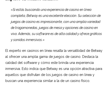
«Si estás buscando una experiencia de casino en línea
completa, Betway es una excelente elección. Su selección de
juegos de casino es impresionante, con una amplia variedad
de tragamonedas, juegos de mesa y opciones de casino en
vivo. Además, su software es de alta calidad y ofrece gráficos
y sonidos inmersivos.»
El experto en casinos en línea resalta la versatilidad de Betway
al ofrecer una amplia gama de juegos de casino. Destaca la
calidad del software y cómo este brinda una experiencia
inmersiva. Esto indica que Betway es una opción atractiva para
aquellos que disfrutan de los juegos de casino en línea y
buscan una experiencia similar a la de un casino físico.
«Die Top-Sportwettenanbieter in Peru: Überblick und
Bewertungen»
«Tinka Prognose: Effektive Strategien für erfolgreiches