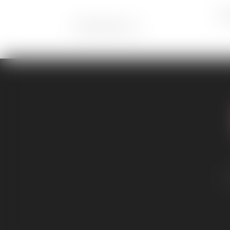
– Großartige Gewinnchancen und
Gewinnen 
spannendes Spiel!»
28 diciembre, 2023