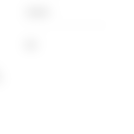
Categorías
Sin categoría
Meta
Registro
Acceder
Feed de entradas
Feed de comentarios
a
WordPress.org