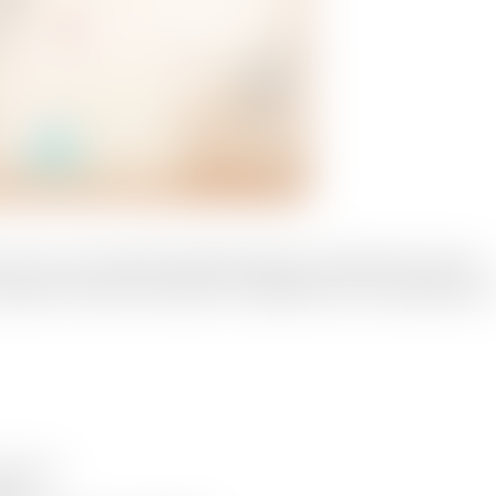
ce cursos en una amplia variedad de temas. En este informe, vamos a
cluyendo el número de usuarios, la cantidad de cursos disponibles y l
d Spaß garantiert!»
 500,000.