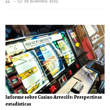
28 diciembre, 2023
Informe sobre Casino Arrecife: Perspectivas
estadísticas