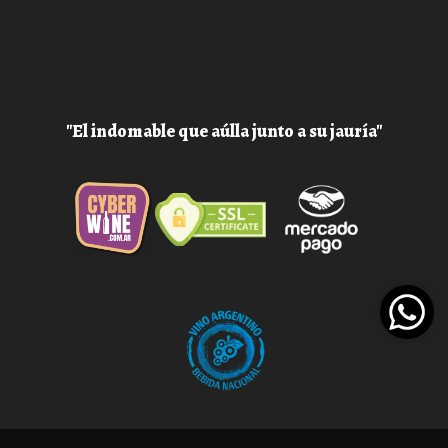
"El indomable que aúlla junto a su jauría"
100% Pago Seguro
Envios gratis a todos el país
3 cuotas sin interés