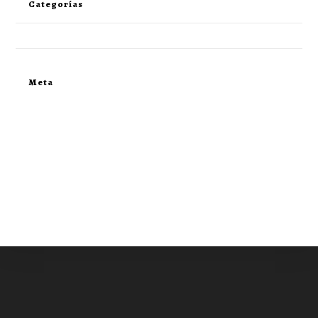
Categorías
Sin categoría
Meta
Registro
Acceder
Feed de entradas
Feed de comentarios
WordPress.org