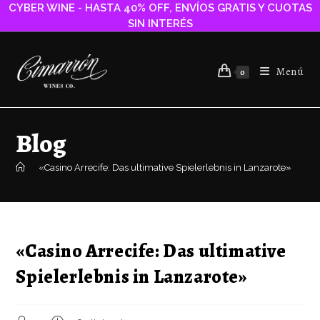
CYBER WINE - HASTA 40% OFF, ENVÍOS GRATIS Y CUOTAS
SIN INTERÉS
Menú
0
Blog
>
«Casino Arrecife: Das ultimative Spielerlebnis in Lanzarote»
«Casino Arrecife: Das ultimative
Spielerlebnis in Lanzarote»