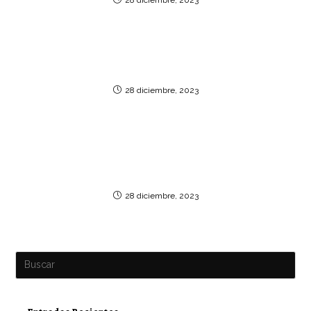
«Luckia: Ihr ultimatives Glücksspielerlebnis»
28 diciembre, 2023
«Casino CIRSA Valencia: Spannende bevorstehende
Events»
28 diciembre, 2023