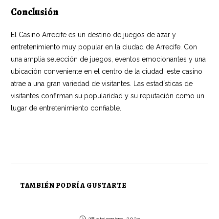
Conclusión
El Casino Arrecife es un destino de juegos de azar y
entretenimiento muy popular en la ciudad de Arrecife. Con
una amplia selección de juegos, eventos emocionantes y una
ubicación conveniente en el centro de la ciudad, este casino
atrae a una gran variedad de visitantes. Las estadísticas de
visitantes confirman su popularidad y su reputación como un
lugar de entretenimiento confiable.
«635 Bet: Der ultimative Leitfaden für ein erfolgreiches
Casinoerlebnis»
TAMBIÉN PODRÍA GUSTARTE
Geld verdienen mit Online-Bingo: Der ultimative Guide
28 diciembre, 2023