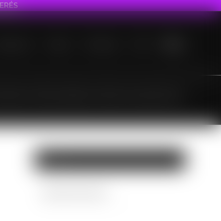
TERÉS
imarrones
Tienda
Mi Cuenta
NFT
0
Restaurant in Bilbao: Elegantes Ambiente und exquisite Küche»
Entradas Recientes
«Entdecken Sie das spannende Glücksspiel im