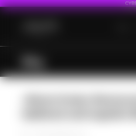
CYBE
Home
Blog
«Bestes Casino-Restauran
Ambiente und exquisite 
28 diciembre, 2023