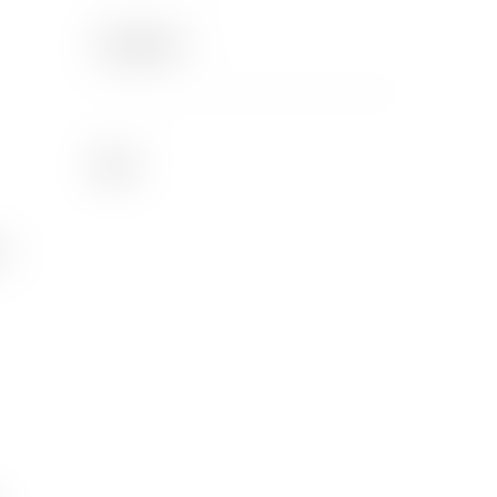
Categorías
Sin categoría
Meta
Registro
Acceder
e
Feed de entradas
Feed de comentarios
WordPress.org