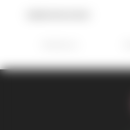
TAMBIÉN PODRÍA GUSTARTE
«Euromillions: Preise für Wetten –
«Großer C
Kosten und Gewinnchancen»
Ge
28 diciembre, 2023