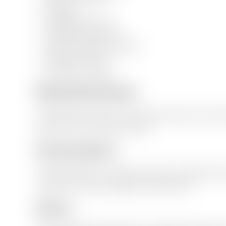
Reservas
Oferta gastronómica
Ambiente y decoración
Servicio y atención al cliente
Políticas del casino
Opiniones y reseñas
Ubicación del restaurante
El restaurante del casino se encuentra ubicado en el centr
público como en vehículo privado.
Horario de apertura
El restaurante abre sus puertas de [horario de apertura]
verificar los horarios especiales en días festivos.
Reservas