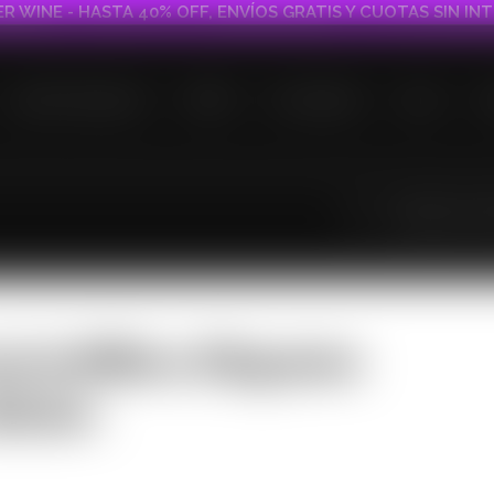
R WINE - HASTA 40% OFF, ENVÍOS GRATIS Y CUOTAS SIN IN
¿Qué Es Cimarrón?
EGYM
La Contienda
Jauría
C
>
«Bestes Casino-
t in Bilbao: Elegantes
Küche»