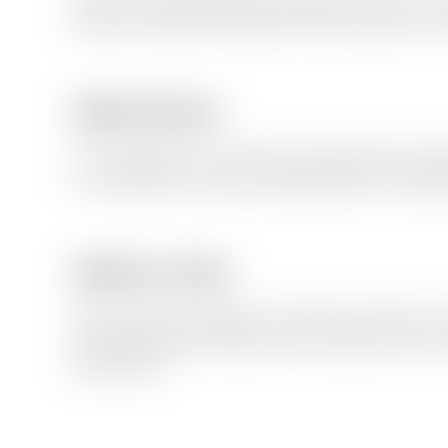
tengan una experiencia satisfactoria. Están dispuestos a r
«Betway Einloggen: Einfacher Zugriff auf spannende Casi
Políticas del casino
Es importante tener en cuenta que el restaurante se encu
con las políticas y restricciones establecidas por el estab
Die besten Online Casinos: Top-Optionen für Spaß und G
Opiniones y reseñas
Antes de visitar el restaurante, es útil leer las opiniones
que puedes esperar. Puedes encontrar reseñas en línea o p
anteriormente.
«Die Top-Sportwettenanbieter in Peru: Überblick und Be