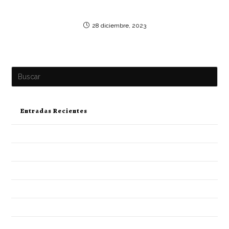
«Bet Slot 365: Erfahre alles über das ultimative
Kasinoerlebnis!»
28 diciembre, 2023
Entradas Recientes
«Entdecken Sie das spannende Glücksspiel im Casino Las Bayas»
«MLB Wetten 07: Erfolge und Gewinne im Casino»
«Filmischen Glücksspiel erleben: Top-Casino-Filme im Überblick»
«Das Casino77: Ein ultimatives Spielerlebnis für Gewinner»
«Online-Wetten: So spielst du effektiv bei Te Apuesto»