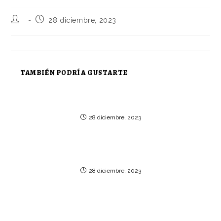
28 diciembre, 2023
TAMBIÉN PODRÍA GUSTARTE
«Canelo vs. Smith: Wetten auf das Kampfhighlight des
Jahres»
28 diciembre, 2023
Die besten Online Casinos in Argentinien
28 diciembre, 2023