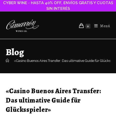
CYBER WINE - HASTA 40% OFF, ENVÍOS GRATIS Y CUOTAS
SIN INTERÉS
Menú
0
Blog
>
«Casino Buenos Aires Transfer: Das ultimative Guide für Glücksspi
«Casino Buenos Aires Transfer:
Das ultimative Guide für
Glücksspieler»