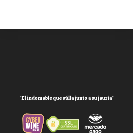
"El indomable que aúlla junto a su jauría"