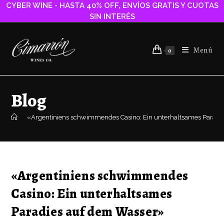
CYBER WINE - HASTA 40% OFF, ENVÍOS GRATIS Y CUOTAS
SIN INTERÉS
Menú
0
Blog
>
«Argentiniens schwimmendes Casino: Ein unterhaltsames Paradi
«Argentiniens schwimmendes
Casino: Ein unterhaltsames
Paradies auf dem Wasser»