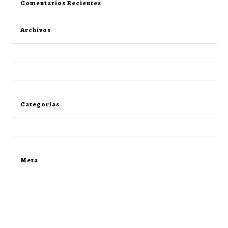
Comentarios Recientes
Archivos
diciembre 2023
noviembre 2013
Categorías
Sin categoría
Meta
Registro
Acceder
Feed de entradas
Feed de comentarios
WordPress.org