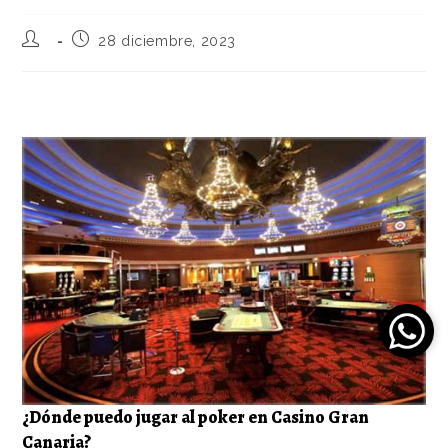
28 diciembre, 2023
¿Dónde puedo jugar al poker en Casino Gran
Canaria?