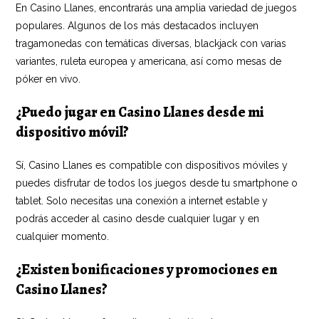
En Casino Llanes, encontrarás una amplia variedad de juegos
populares. Algunos de los más destacados incluyen
tragamonedas con temáticas diversas, blackjack con varias
variantes, ruleta europea y americana, así como mesas de
póker en vivo.
¿Puedo jugar en Casino Llanes desde mi
dispositivo móvil?
Sí, Casino Llanes es compatible con dispositivos móviles y
puedes disfrutar de todos los juegos desde tu smartphone o
tablet. Solo necesitas una conexión a internet estable y
podrás acceder al casino desde cualquier lugar y en
cualquier momento.
¿Existen bonificaciones y promociones en
Casino Llanes?