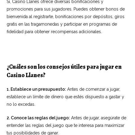
Sí, Casino Llanes ofrece diversas bonificaciones y
promociones para sus jugadores. Puedes obtener bonos de
bienvenida al registrarte, bonificaciones por depósitos, giros
gratis en las tragamonedas y participar en programas de
fidelidad para obtener recompensas adicionales.
«Der ultimative Leitfaden für 5-Walzen-Slotspiele:
Gewinnchancen und Strategien»
¿Cuáles son los consejos útiles para jugar en
Casino Llanes?
1. Establece un presupuesto:
Antes de comenzar a jugar,
establece un límite de dinero que estés dispuesto a gastar y
no lo excedas.
2. Conoce las reglas del juego:
Antes de jugar, asegúrate de
entender las reglas del juego que te interesa para maximizar
tus posibilidades de ganar.