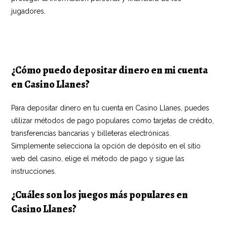
jugadores.
«Live Casino bei Juegoenvivo.con: Spannende Glücksspiel-
Erlebnisse»
¿Cómo puedo depositar dinero en mi cuenta
en Casino Llanes?
Para depositar dinero en tu cuenta en Casino Llanes, puedes
utilizar métodos de pago populares como tarjetas de crédito,
transferencias bancarias y billeteras electrónicas.
Simplemente selecciona la opción de depósito en el sitio
web del casino, elige el método de pago y sigue las
instrucciones.
¿Cuáles son los juegos más populares en
Casino Llanes?