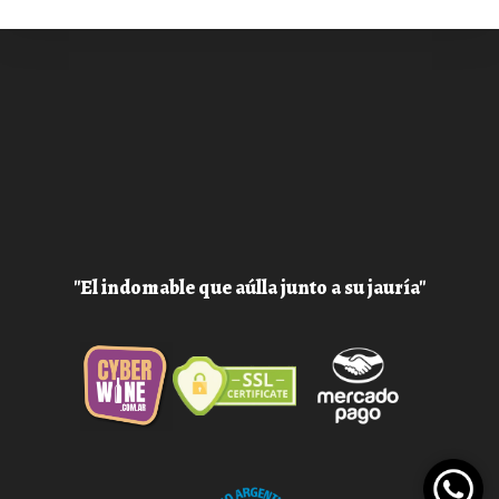
"El indomable que aúlla junto a su jauría"