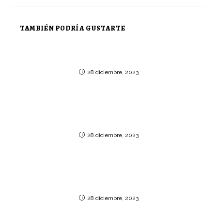
TAMBIÉN PODRÍA GUSTARTE
«Ultimative UFC-Wetten: Tipps & Strategien für
erfolgreiche Einsätze»
28 diciembre, 2023
«Dolphin Casino: Spielen Sie die besten Casino-Spiele
und gewinnen Sie groß»
28 diciembre, 2023
«Lotto online spielen: Top Tipps und Tricks für
spannendes Glücksspiel»
28 diciembre, 2023