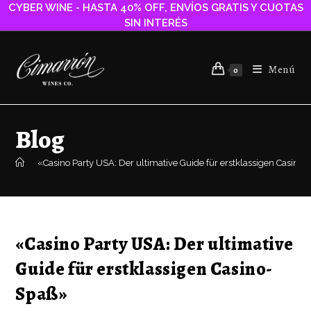
CYBER WINE - HASTA 40% OFF, ENVÍOS GRATIS Y CUOTAS
SIN INTERÉS
Menú
0
Blog
>
«Casino Party USA: Der ultimative Guide für erstklassigen Casino
«Casino Party USA: Der ultimative
Guide für erstklassigen Casino-
Spaß»