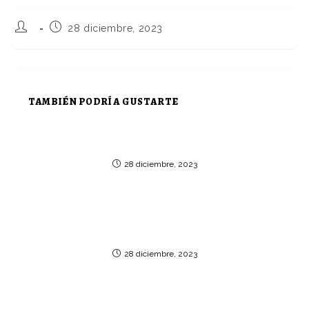
28 diciembre, 2023
TAMBIÉN PODRÍA GUSTARTE
«Bestes Casino-Restaurant in Bilbao: Elegantes
Ambiente und exquisite Küche»
28 diciembre, 2023
«Sportwetten-Business in Kolumbien gründen:
Leitfaden für Erfolg»
28 diciembre, 2023