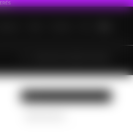
TERÉS
imarrones
Tienda
Mi Cuenta
NFT
0
>
«Sichere Casinos: Glücksspiel mit Vertrauen»
Entradas Recientes
«Entdecken Sie das spannende Glücksspiel im