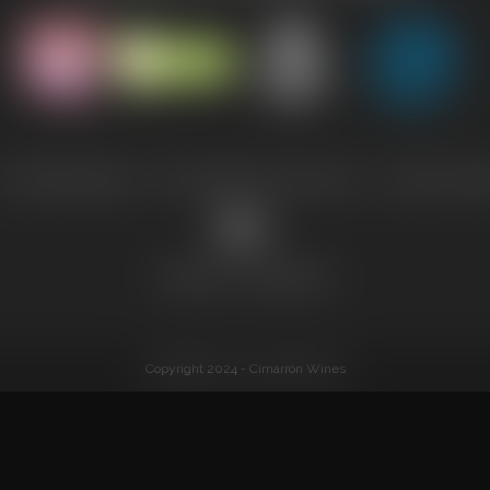
100% Pago Seguro
Envios gratis a todos el país
3 cuotas sin int
Terminos y condiciones
Copyright 2024 - Cimarrón Wines