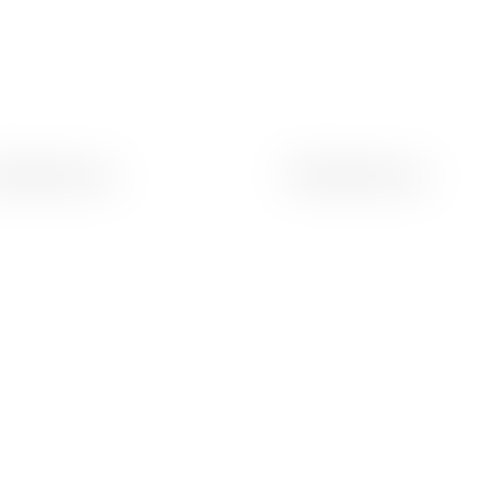
e Casinowetten: Eine
«Klassische Spielautomaten:
hance auf Gewinne!»
Zeitlose Unterhaltung im Casino»
28 diciembre, 2023
28 diciembre, 2023