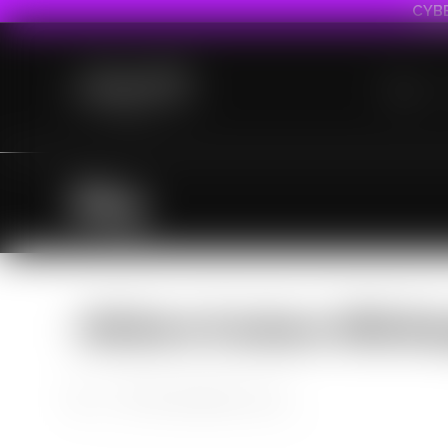
CYBE
Home
Blog
«Sichere Casinos: Glücks
28 diciembre, 2023