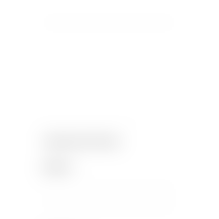
Casino Las Bayas»
«MLB Wetten 07: Erfolge und Gewinne im Casino»
«Filmischen Glücksspiel erleben: Top-Casino-
Filme im Überblick»
«Das Casino77: Ein ultimatives Spielerlebnis für
Gewinner»
«Online-Wetten: So spielst du effektiv bei Te
Apuesto»
Comentarios Recientes
Archivos
diciembre 2023
noviembre 2013