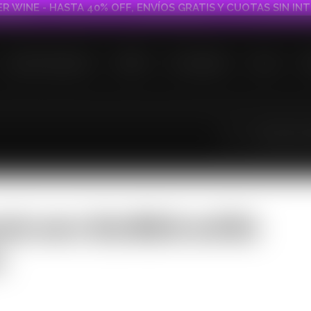
R WINE - HASTA 40% OFF, ENVÍOS GRATIS Y CUOTAS SIN IN
¿Qué Es Cimarrón?
EGYM
La Contienda
Jauría
C
>
«Der Cast von 
le 1967: Ein Blick auf die
»