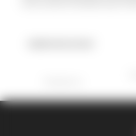
película una experiencia cinematográfica singular e imperd
«Die Pascal’sche Wette: Buch über Glücksspielstrategien 
TAMBIÉN PODRÍA GUSTARTE
«Spannende Lotterien und
«Online Wet
staatliche Wetten: Alles über die
Strat
ONCE»
28 diciembre, 2023