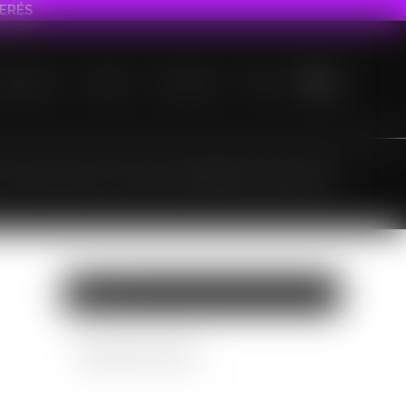
TERÉS
imarrones
Tienda
Mi Cuenta
NFT
0
Casino Royale 1967: Ein Blick auf die legendären Besetzungen»
Entradas Recientes
«Entdecken Sie das spannende Glücksspiel im