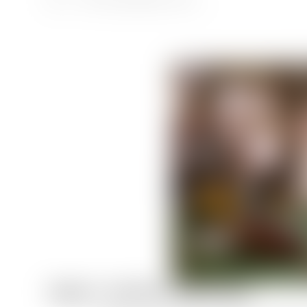
Experto 1 – Juan Pérez, crítico de cine: