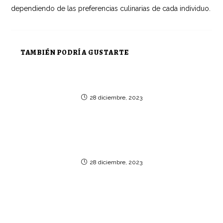
dependiendo de las preferencias culinarias de cada individuo.
TAMBIÉN PODRÍA GUSTARTE
«Die besten Lotterie- und Quiniela-Ziehungen heute:
Gewinnen Sie groß!»
28 diciembre, 2023
«Lotto und Lotterie prüfen: Überprüfen Sie Ihren
Primitiva Gewinn einfach online!»
28 diciembre, 2023
«LeoVegas: Bonus ohne Einzahlung abstauben und
gewinnen»