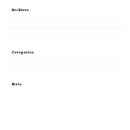
Archivos
diciembre 2023
noviembre 2013
Categorías
Sin categoría
Meta
Registro
Acceder
Feed de entradas
Feed de comentarios
WordPress.org