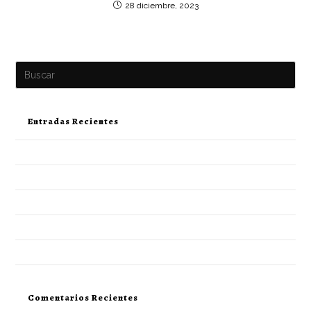
28 diciembre, 2023
Entradas Recientes
«Entdecken Sie das spannende Glücksspiel im Casino Las Bayas»
«MLB Wetten 07: Erfolge und Gewinne im Casino»
«Filmischen Glücksspiel erleben: Top-Casino-Filme im Überblick»
«Das Casino77: Ein ultimatives Spielerlebnis für Gewinner»
«Online-Wetten: So spielst du effektiv bei Te Apuesto»
Comentarios Recientes