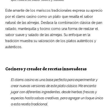
Este amante de los mariscos tradicionales expresa su aprecio
por el clams casino como un plato que resalta el sabor
natural de las almejas. Destaca la combinación clásica de pan
rallado, mantequilla y tocino como una forma de realzar el
sabor suave y salado de las almejas. Su enfoque en la
tradición muestra su valoración de los platos auténticos y
auténticos.
Die besten heutigen Te Apuesto Codes für Casino-Spieler
Cocinero y creador de recetas innovadoras
El clams casino es una base perfecta para experimentar y
crear nuevas versiones de este plato clásico. Me encanta
jugar con diferentes ingredientes, desde hierbas frescas y
especias hasta salsas creativas, para agregar un toque único
a esta receta tradicional.