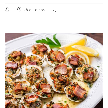
28 diciembre, 2023