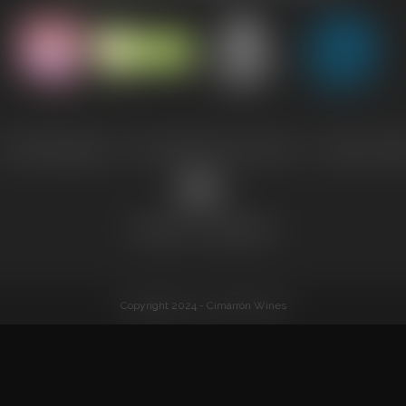
100% Pago Seguro
Envios gratis a todos el país
3 cuotas sin int
Terminos y condiciones
Copyright 2024 - Cimarrón Wines