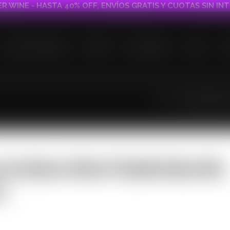
R WINE - HASTA 40% OFF, ENVÍOS GRATIS Y CUOTAS SIN IN
¿Qué Es Cimarrón?
EGYM
La Contienda
Jauría
C
>
«Wann öffnen die 
 in Entre Ríos? Entdecken Sie
!»