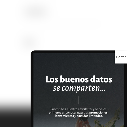
Categorías
Sin categoría
Meta
Registro
Acceder
Feed de entradas
Feed de comentarios
WordPress.org