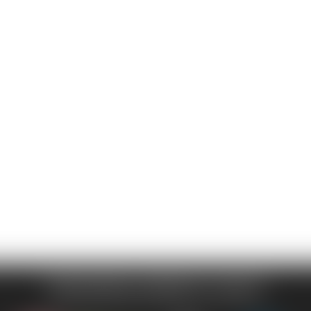
"El indomable que aúlla junto a su jauría"