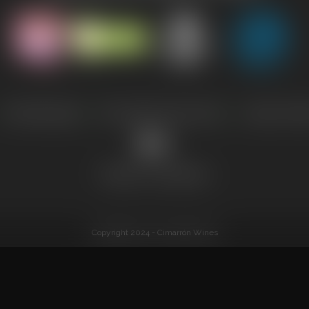
100% Pago Seguro
Envios gratis a todos el país
3 cuotas sin int
Terminos y condiciones
Copyright 2024 - Cimarrón Wines