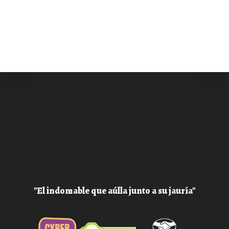
Feed de comentarios
WordPress.org
"El indomable que aúlla junto a su jauría"