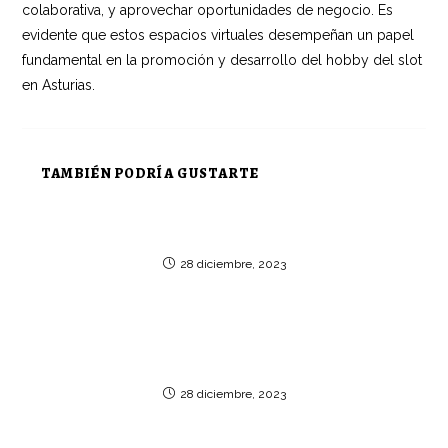
colaborativa, y aprovechar oportunidades de negocio. Es
evidente que estos espacios virtuales desempeñan un papel
fundamental en la promoción y desarrollo del hobby del slot
en Asturias.
TAMBIÉN PODRÍA GUSTARTE
«Entdecken Sie aufregende Platipus Slots bei Ihrem
Lieblingscasino!»
28 diciembre, 2023
Die Primitiva beobachten: Tipps für erfolgreiches
Spielen
28 diciembre, 2023