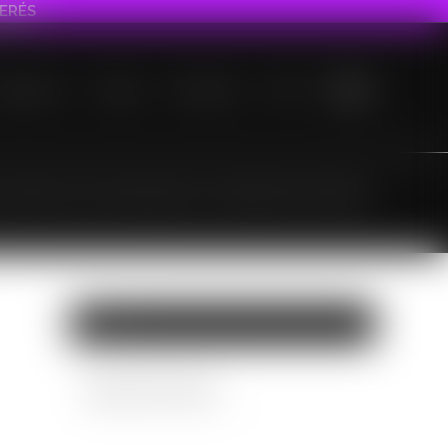
TERÉS
imarrones
Tienda
Mi Cuenta
NFT
0
 Hollywood: Das ultimative Spiel- und Entertainment-Erlebnis»
Entradas Recientes
«Entdecken Sie das spannende Glücksspiel im