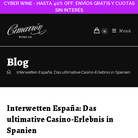
CYBER WINE - HASTA 40% OFF, ENVÍOS GRATIS Y CUOTAS
SIN INTERÉS
Menú
0
Blog
>
Interwetten España: Das ultimative Casino-Erlebnis in Spanien
Interwetten España: Das
ultimative Casino-Erlebnis in
Spanien