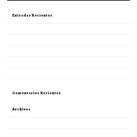
Entradas Recientes
«Entdecken Sie das spannende Glücksspiel im Casino Las Bayas»
«MLB Wetten 07: Erfolge und Gewinne im Casino»
«Filmischen Glücksspiel erleben: Top-Casino-Filme im Überblick»
«Das Casino77: Ein ultimatives Spielerlebnis für Gewinner»
«Online-Wetten: So spielst du effektiv bei Te Apuesto»
Comentarios Recientes
Archivos
diciembre 2023
noviembre 2013