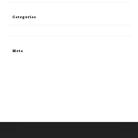
Categorías
Sin categoría
Meta
Registro
Acceder
Feed de entradas
Feed de comentarios
WordPress.org