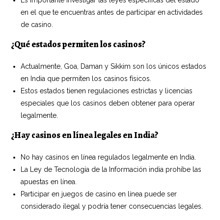
Es importante investigar las leyes específicas del estado
en el que te encuentras antes de participar en actividades
de casino.
¿Qué estados permiten los casinos?
Actualmente, Goa, Daman y Sikkim son los únicos estados
en India que permiten los casinos físicos.
Estos estados tienen regulaciones estrictas y licencias
especiales que los casinos deben obtener para operar
legalmente.
¿Hay casinos en línea legales en India?
No hay casinos en línea regulados legalmente en India.
La Ley de Tecnología de la Información india prohíbe las
apuestas en línea.
Participar en juegos de casino en línea puede ser
considerado ilegal y podría tener consecuencias legales.