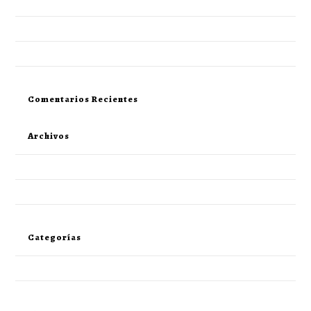
«Filmischen Glücksspiel erleben: Top-Casino-Filme im Überblick»
«Das Casino77: Ein ultimatives Spielerlebnis für Gewinner»
«Online-Wetten: So spielst du effektiv bei Te Apuesto»
Comentarios Recientes
Archivos
diciembre 2023
noviembre 2013
Categorías
Sin categoría