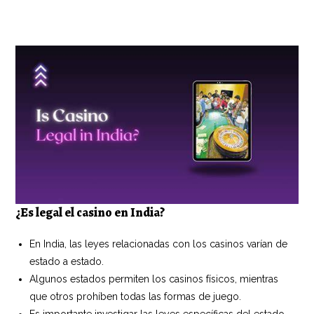
¿Es legal el casino en India?
En India, las leyes relacionadas con los casinos varían de
estado a estado.
Algunos estados permiten los casinos físicos, mientras
que otros prohíben todas las formas de juego.