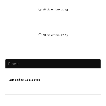
Russland wissen müssen!»
28 diciembre, 2023
«Real Madrid vs. Liverpool: Wetten, Tipps und Quoten»
28 diciembre, 2023
Entradas Recientes
«Entdecken Sie das spannende Glücksspiel im Casino Las Bayas»
«MLB Wetten 07: Erfolge und Gewinne im Casino»