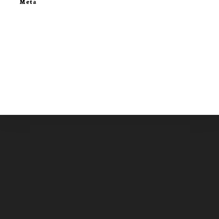
Meta
Registro
Acceder
Feed de entradas
Feed de comentarios
WordPress.org